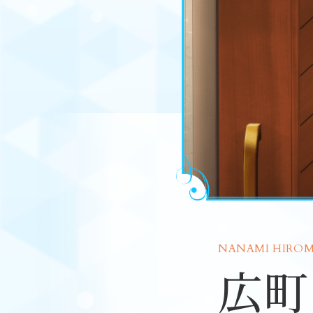
NANAMI HIROMA
広町