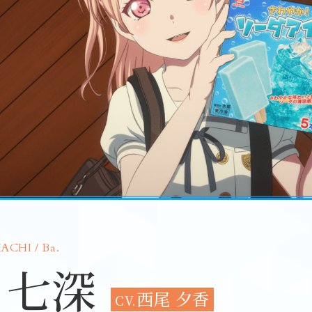
CHI / Ba.
 七深
西尾 夕香
CV.