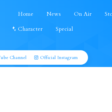
Home
News
On Air
St
Character
Special
Tube Channel
Official Instagram
掲載