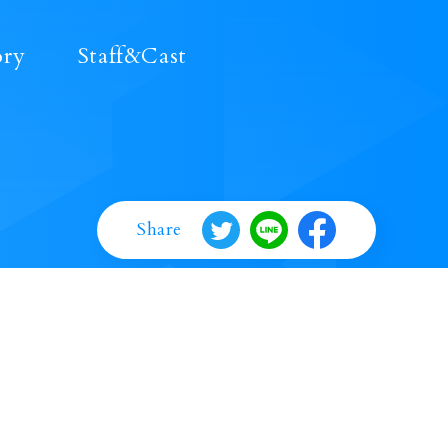
ory
Staff&Cast
Share
の記事・写真・イラスト等のすべてのコンテンツの無断複写・転載を禁じます。
©BanG Dream! Project ©Craft Egg Inc. ©Bushiroad